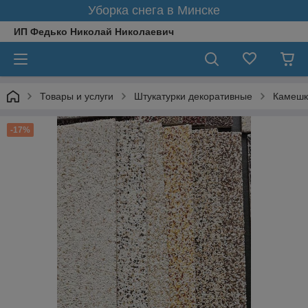
Уборка снега в Минске
ИП Федько Николай Николаевич
Товары и услуги
Штукатурки декоративные
Камешк
-17%