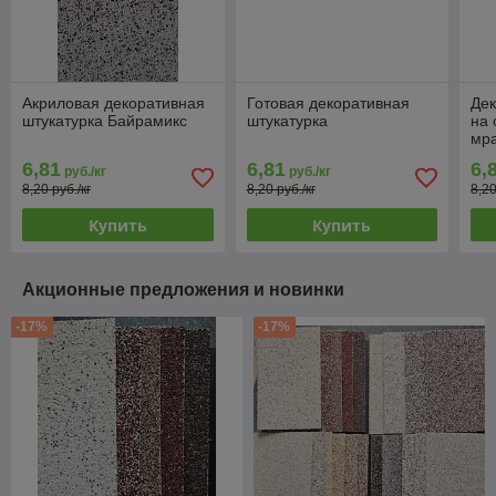
Акриловая декоративная
Готовая декоративная
Дек
штукатурка Байрамикс
штукатурка
на 
мр
6,81
6,81
6,
руб./кг
руб./кг
8,20 руб./кг
8,20 руб./кг
8,20
Купить
Купить
Акционные предложения и новинки
-17%
-17%