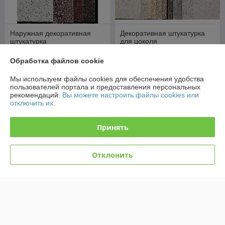
Наружная декоративная
Декоративная штукатурка
штукатурка
для цоколя
В наличии
В наличии
Обработка файлов cookie
6,81
7,80
8,20 руб./кг
9,40 руб./кг
руб./кг
руб./кг
Мы используем файлы cookies для обеспечения удобства
пользователей портала и предоставления персональных
Купить
Купить
рекомендаций.
Вы можете настроить файлы cookies или
отключить их.
Топ продаж
-17%
Принять
Отклонить
Декоративная штукатурка
Декоративная штукатурка