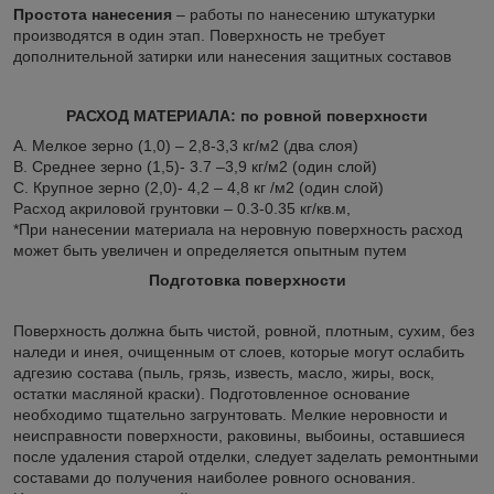
Простота нанесения
– работы по нанесению штукатурки
производятся в один этап. Поверхность не требует
дополнительной затирки или нанесения защитных составов
РАСХОД МАТЕРИАЛА: по ровной поверхности
А. Мелкое зерно (1,0) – 2,8-3,3 кг/м2 (два слоя)
В. Среднее зерно (1,5)- 3.7 –3,9 кг/м2 (один слой)
С. Крупное зерно (2,0)- 4,2 – 4,8 кг /м2 (один слой)
Расход акриловой грунтовки – 0.3-0.35 кг/кв.м,
*При нанесении материала на неровную поверхность расход
может быть увеличен и определяется опытным путем
Подготовка поверхности
Поверхность должна быть чистой, ровной, плотным, сухим, без
наледи и инея, очищенным от слоев, которые могут ослабить
адгезию состава (пыль, грязь, известь, масло, жиры, воск,
остатки масляной краски). Подготовленное основание
необходимо тщательно загрунтовать. Мелкие неровности и
неисправности поверхности, раковины, выбоины, оставшиеся
после удаления старой отделки, следует заделать ремонтными
составами до получения наиболее ровного основания.