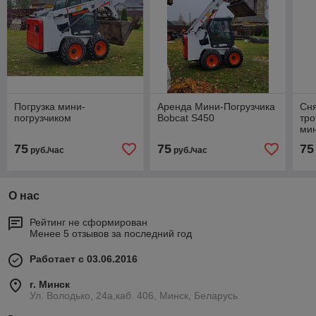
Погрузка мини-
Аренда Мини-Погрузчика
Сня
погрузчиком
Bobcat S450
тр
мин
75
75
75
руб./час
руб./час
О нас
Рейтинг не сформирован
Менее 5 отзывов за последний год
Работает с 03.06.2016
г. Минск
Ул. Володько, 24а,каб. 406, Минск, Беларусь