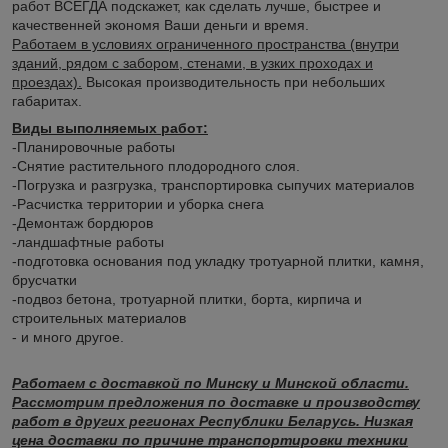
работ ВСЕГДА подскажет, как сделать лучше, быстрее и
качественней экономя Ваши деньги и время.
Работаем в условиях ограниченного пространства (внутри
зданий, рядом с забором, стенами, в узких проходах и
проездах).
Высокая производительность при небольших
габаритах.
Виды выполняемых работ:
-Планировочные работы
-Снятие растительного плодородного слоя.
-Погрузка и разгрузка, транспортировка сыпучих материалов
-Расчистка территории и уборка снега
-Демонтаж бордюров
-ландшафтные работы
-подготовка основания под укладку тротуарной плитки, камня,
брусчатки
-подвоз бетона, тротуарной плитки, борта, кирпича и
строительных материалов
- и много другое.
Работаем с доставкой по Минску и Минской области.
Рассмотрим предложения по доставке и производству
работ в других регионах Республики Беларусь. Низкая
цена доставки по причине транспортировки техники