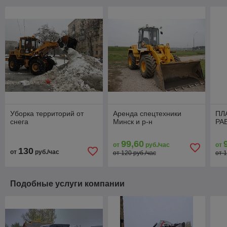
Уборка территорий от
Аренда спецтехники
ПЛ
снега
Минск и р-н
РА
99,60
от
руб./час
от
130
от
руб./час
от 120 руб./час
от 1
Подобные услуги компании