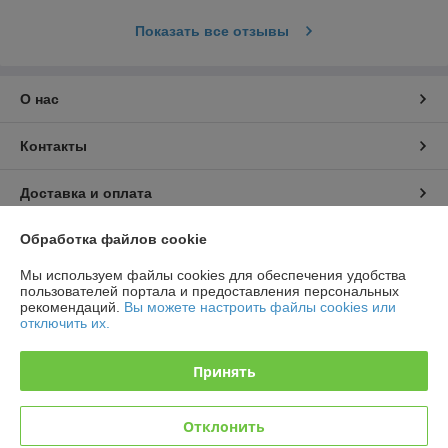
Показать все отзывы
О нас
Контакты
Доставка и оплата
Обработка файлов cookie
График работы
Мы используем файлы cookies для обеспечения удобства
Полная версия сайта
пользователей портала и предоставления персональных
рекомендаций.
Вы можете настроить файлы cookies или
отключить их.
Политика обработки cookies
Принять
Сайт создан на платформе Deal.by
Отклонить