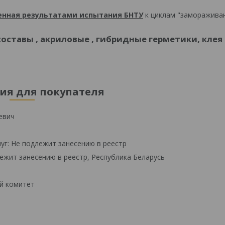
нная результатами испытания БНТУ
к циклам "замораживан
ставы , акриловые , гибридные герметики, клея
я для покупателя
евич
уг: Не подлежит занесению в реестр
ежит занесению в реестр, Республика Беларусь
й комитет