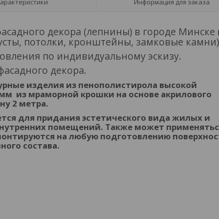
арактеристики
Информация для заказа
асадного декора (лепнины) в городе Минске 
усты, потолки, кронштейны, замковые камни)
товления по индивидуальному эскизу.
фасадного декора.
урные изделия из пенополистирола высокой
4 мм из мраморной крошки на основе акрилового
ну 2 метра.
тся для придания эстетического вида жилых и
нутренних помещений. Также может применятьс
монтируются на любую подготовлению поверхнос
вного состава.