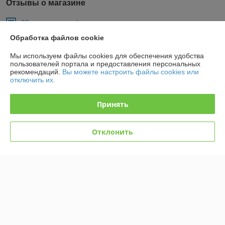
Отзывы о магазине
32 отзывов за всё время
Обработка файлов cookie
Покупатель
10.03.2026
Мы используем файлы cookies для обеспечения удобства
Отлично
пользователей портала и предоставления персональных
рекомендаций.
Вы можете настроить файлы cookies или
Брали в аренду погрузчик. Оперативно связались, в сроки 
отключить их.
доставили технику. Оператор был на высшем уровне!

Спасибо, будем еще обращаться.
Принять
Покупатель
26.03.2021
Отклонить
Отлично
Все отлично.
Показать все отзывы
О нас