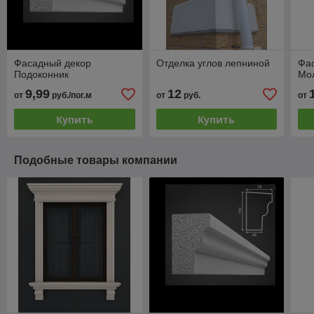
Фасадный декор
Отделка углов лепниной
Фа
Подоконник
Мо
9,99
12
от
руб./пог.м
от
руб.
от
Купить
Купить
Подобные товары компании