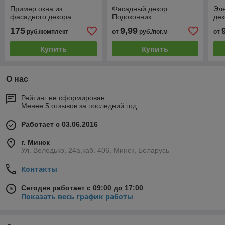
Пример окна из
Фасадный декор
Эл
фасадного декора
Подоконник
де
175
9,99
руб./комплект
от
руб./пог.м
от
Купить
Купить
О нас
Рейтинг не сформирован
Менее 5 отзывов за последний год
Работает с 03.06.2016
г. Минск
Ул. Володько, 24а,каб. 406, Минск, Беларусь
Контакты
Сегодня работает с 09:00 до 17:00
Показать весь график работы